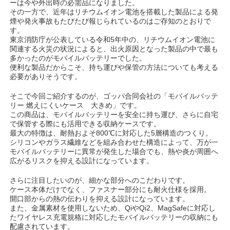
ーは今や外出時の必需品になりました。
その一方で、近年はリチウムイオン電池を搭載した製品による発
煙や発火事故もたびたび報じられているのはご存知のとおりで
す。
東京消防庁が公表している令和5年中の、リチウムイオン電池に
関連する火災の状況によると、出火原因となった製品の中で最も
多かったのがモバイルバッテリーでした。
便利な製品だからこそ、持ち運びや保管の方法についても考える
必要がありそうです。
そこで今回ご紹介するのが、ゴッパ合同会社の「モバイルバッテ
リー 燃えにくいケース 大きめ」です。
この商品は、モバイルバッテリーを安全に持ち運び、さらに自宅
で保管する際にも活用できる収納ケースです。
最大の特徴は、耐熱およそ800℃に対応した5層構造のつくり。
シリコンやガラス繊維などを組み合わせた構造によって、万が一
モバイルバッテリーに異常が発生した場合でも、熱や炎が周囲へ
広がるリスクを抑える設計になっています。
さらに注目したいのが、細かな部分へのこだわりです。
ケース本体だけでなく、ファスナー部分にも耐火仕様を採用。
開口部からの熱の伝わりを抑える設計になっています。
また、金属素材を使用しないため、QiやQi2、MagSafeに対応し
たワイヤレス充電規格に対応したモバイルバッテリーの収納にも
配慮されています。