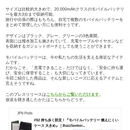
サイズは比較的大きめで、20,000mAhクラスのモバイルバッテリ
ーを最大3台まで収納可能。
旅行や出張の際はもちろん、自宅で複数のモバイルバッテリーを
まとめて管理したい方にも便利そうです。
デザインはブラック、グレー、グリーンの3色展開。
表面には撥水加工も施されていて、充電ケーブルやイヤホンなど
を収納するガジェットポーチとしても使うことができます。
モバイルバッテリーは、今や私たちの生活を支える身近なアイテ
ムです。
だからこそ、「充電できること」だけではなく、「安全に持ち運
び、安全に保管すること」も大切になってきています。
今回ご紹介した商品は、そんな新しいニーズに応えるアイテムと
言えそうですね。
このプレスリリースは
こちらからご覧いただけます
。
放送を聴き逃したかたはこちらからどうぞ。
JFN Pods
#92 持ち歩く防災！『モバイルバッテリー 燃えにくい
ケース 大きめ』｜BuzzSeeker...