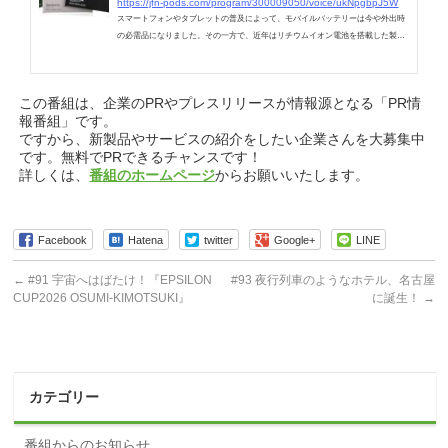
https://jfn-pods.com/program/300009050/voice/ukNpgbpJ5W
スマートフォンやタブレットの普及によって、モバイルバッテリーは今や外出時
の必需品になりました。その一方で、近年はリチウムイオン電池を搭載した製品
による発煙や発火事故もたびたび報じられているのはご存知のとおりです。東京
消防庁が公表している令和
この番組は、企業のPRやプレスリリースが情報源となる「PR情
報番組」です。
ですから、新製品やサービスの紹介をしたい企業さんを大募集中
です。無料でPRできるチャンスです！
詳しくは、
番組のホームページ
からお願いいたします。
Facebook
Hatena
twitter
Google+
LINE
←
#91 宇宙へはばたけ！『EPSILON
#93 夜行列車のようなホテル、名古屋
CUP2026 OSUMI-KIMOTSUKI』
に誕生！
→
カテゴリー
番組からのお知らせ