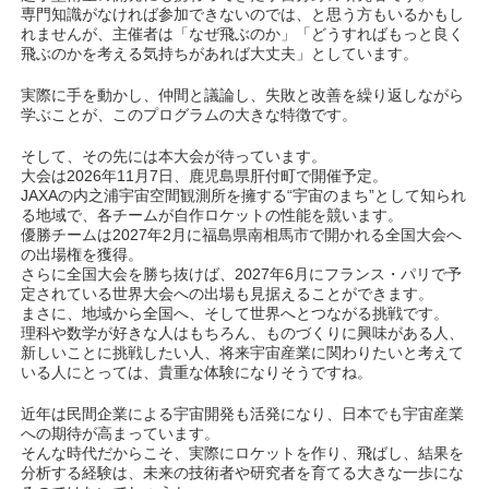
専門知識がなければ参加できないのでは、と思う方もいるかもし
れませんが、主催者は「なぜ飛ぶのか」「どうすればもっと良く
飛ぶのかを考える気持ちがあれば大丈夫」としています。
実際に手を動かし、仲間と議論し、失敗と改善を繰り返しながら
学ぶことが、このプログラムの大きな特徴です。
そして、その先には本大会が待っています。
大会は2026年11月7日、鹿児島県肝付町で開催予定。
JAXAの内之浦宇宙空間観測所を擁する“宇宙のまち”として知られ
る地域で、各チームが自作ロケットの性能を競います。
優勝チームは2027年2月に福島県南相馬市で開かれる全国大会へ
の出場権を獲得。
さらに全国大会を勝ち抜けば、2027年6月にフランス・パリで予
定されている世界大会への出場も見据えることができます。
まさに、地域から全国へ、そして世界へとつながる挑戦です。
理科や数学が好きな人はもちろん、ものづくりに興味がある人、
新しいことに挑戦したい人、将来宇宙産業に関わりたいと考えて
いる人にとっては、貴重な体験になりそうですね。
近年は民間企業による宇宙開発も活発になり、日本でも宇宙産業
への期待が高まっています。
そんな時代だからこそ、実際にロケットを作り、飛ばし、結果を
分析する経験は、未来の技術者や研究者を育てる大きな一歩にな