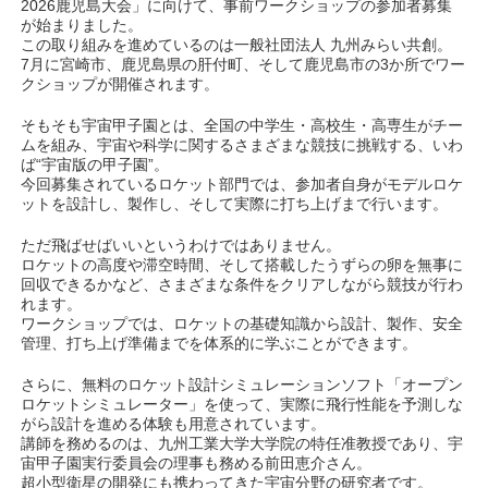
2026鹿児島大会」に向けて、事前ワークショップの参加者募集
が始まりました。
この取り組みを進めているのは一般社団法人 九州みらい共創。
7月に宮崎市、鹿児島県の肝付町、そして鹿児島市の3か所でワー
クショップが開催されます。
そもそも宇宙甲子園とは、全国の中学生・高校生・高専生がチー
ムを組み、宇宙や科学に関するさまざまな競技に挑戦する、いわ
ば“宇宙版の甲子園”。
今回募集されているロケット部門では、参加者自身がモデルロケ
ットを設計し、製作し、そして実際に打ち上げまで行います。
ただ飛ばせばいいというわけではありません。
ロケットの高度や滞空時間、そして搭載したうずらの卵を無事に
回収できるかなど、さまざまな条件をクリアしながら競技が行わ
れます。
ワークショップでは、ロケットの基礎知識から設計、製作、安全
管理、打ち上げ準備までを体系的に学ぶことができます。
さらに、無料のロケット設計シミュレーションソフト「オープン
ロケットシミュレーター」を使って、実際に飛行性能を予測しな
がら設計を進める体験も用意されています。
講師を務めるのは、九州工業大学大学院の特任准教授であり、宇
宙甲子園実行委員会の理事も務める前田恵介さん。
超小型衛星の開発にも携わってきた宇宙分野の研究者です。