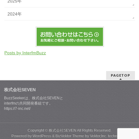
2025年
2024年
Posts by InterfmBuzz
PAGETOP
株式会社SEVEN
BuzzSeekerは、株式会社SEVENと
interfmの共同開発番組です。
https://7-inc.net/
Copyright ©
株式会社SEVEN
All Rights Reserved.
Powered by
WordPress
&
BizVektor Theme
by
Vektor,Inc.
technology.