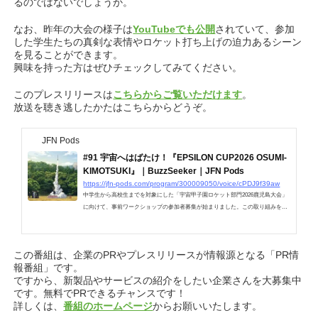
るのではないでしょうか。
なお、昨年の大会の様子は
YouTubeでも公開
されていて、参加
した学生たちの真剣な表情やロケット打ち上げの迫力あるシーン
を見ることができます。
興味を持った方はぜひチェックしてみてください。
このプレスリリースは
こちらからご覧いただけます
。
放送を聴き逃したかたはこちらからどうぞ。
JFN Pods
#91 宇宙へはばたけ！『EPSILON CUP2026 OSUMI-
KIMOTSUKI』｜BuzzSeeker｜JFN Pods
https://jfn-pods.com/program/300009050/voice/cPDJ9f39aw
中学生から高校生までを対象にした「宇宙甲子園ロケット部門2026鹿児島大会」
に向けて、事前ワークショップの参加者募集が始まりました。この取り組みを進
めているのは一般社団法人 九州みらい共創。7月に宮崎市、鹿児島県の肝付町、
そして鹿児島市の3
この番組は、企業のPRやプレスリリースが情報源となる「PR情
報番組」です。
ですから、新製品やサービスの紹介をしたい企業さんを大募集中
です。無料でPRできるチャンスです！
詳しくは、
番組のホームページ
からお願いいたします。