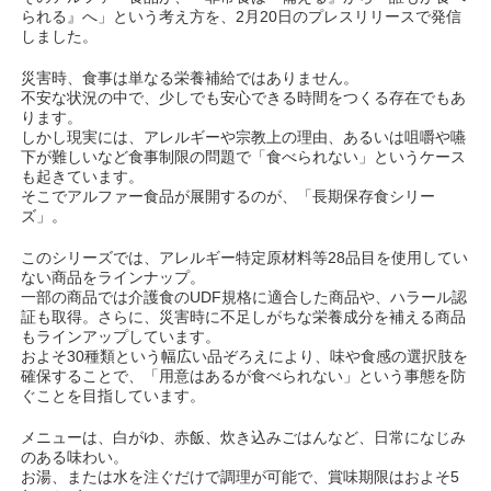
られる』へ」という考え方を、2月20日のプレスリリースで発信
しました。
災害時、食事は単なる栄養補給ではありません。
不安な状況の中で、少しでも安心できる時間をつくる存在でもあ
ります。
しかし現実には、アレルギーや宗教上の理由、あるいは咀嚼や嚥
下が難しいなど食事制限の問題で「食べられない」というケース
も起きています。
そこでアルファー食品が展開するのが、「長期保存食シリー
ズ」。
このシリーズでは、アレルギー特定原材料等28品目を使用してい
ない商品をラインナップ。
一部の商品では介護食のUDF規格に適合した商品や、ハラール認
証も取得。さらに、災害時に不足しがちな栄養成分を補える商品
もラインアップしています。
およそ30種類という幅広い品ぞろえにより、味や食感の選択肢を
確保することで、「用意はあるが食べられない」という事態を防
ぐことを目指しています。
メニューは、白がゆ、赤飯、炊き込みごはんなど、日常になじみ
のある味わい。
お湯、または水を注ぐだけで調理が可能で、賞味期限はおよそ5