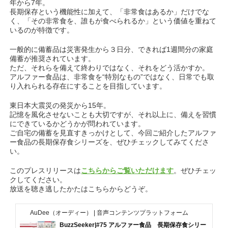
年から7年。
長期保存という機能性に加えて、「非常食はあるか」だけでな
く、「その非常食を、誰もが食べられるか」という価値を重ねて
いるのが特徴です。
一般的に備蓄品は災害発生から３日分、できれば1週間分の家庭
備蓄が推奨されています。
ただ、それらを備えて終わりではなく、それをどう活かすか。
アルファー食品は、非常食を“特別なもの”ではなく、日常でも取
り入れられる存在にすることを目指しています。
東日本大震災の発災から15年。
記憶を風化させないことも大切ですが、それ以上に、備えを習慣
にできているかどうかが問われています。
ご自宅の備蓄を見直すきっかけとして、今回ご紹介したアルファ
ー食品の長期保存食シリーズを、ぜひチェックしてみてくださ
い。
このプレスリリースは
こちらからご覧いただけます
。ぜひチェッ
クしてください。
放送を聴き逃したかたはこちらからどうぞ。
AuDee（オーディー） | 音声コンテンツプラットフォーム
BuzzSeeker|#75 アルファー食品 長期保存食シリー