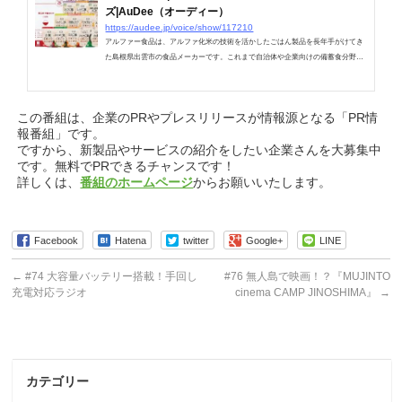
ズ|AuDee（オーディー）
https://audee.jp/voice/show/117210
アルファー食品は、アルファ化米の技術を活かしたごはん製品を長年手がけてき
た島根県出雲市の食品メーカーです。これまで自治体や企業向けの備蓄食分野で
も実績を重ねてきました。そのアルファ……
この番組は、企業のPRやプレスリリースが情報源となる「PR情
報番組」です。
ですから、新製品やサービスの紹介をしたい企業さんを大募集中
です。無料でPRできるチャンスです！
詳しくは、
番組のホームページ
からお願いいたします。
Facebook
Hatena
twitter
Google+
LINE
←
#74 大容量バッテリー搭載！手回し
#76 無人島で映画！？『MUJINTO
充電対応ラジオ
cinema CAMP JINOSHIMA』
→
カテゴリー