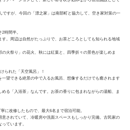
なんですが、今回の「漂之家」は南部町と協力して、空き家対策の一
そ2時間半。
ます。周辺は自然がたっぷりで、お茶どころとしても知られる地域
部の火祭り」の花火、秋には紅葉と、四季折々の景色が楽しめま
設けられた「天空風呂」！
を一望できる絶景の中で入るお風呂、想像するだけでも癒されます
しめる「入浴茶」なんです。お茶の香りに包まれながらの湯船、ま
丁寧に改修したもので、最大6名まで宿泊可能。
用意されていて、冷暖房や洗面スペースもしっかり完備。古民家の
なっています。