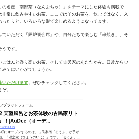
町の名産「南部茶（なんぶちゃ）」をテーマにした体験も満載で
は非常に飲みやすいお茶、ここではそのお茶を、飲むではなく、入
わったりと、いろいろな形で楽しめるようになってます。
んでいただく「囲炉裏会席」や、自分たちで楽しむ「串焼き」、そ
そうです。
いごはんと香り高いお茶、そして古民家のあたたかみ。日常から少
てみてはいかがでしょうか。
覧いただけます
。ぜひチェックしてください。
うぞ。
テンツプラットフォーム
r|#52 天望風呂とお茶体験の古民家リト
|AuDee（オーデ...
show/111479
南部町にオープンするのは、古民家宿「るうふ」が手が
宿、「漂之家（ひょうのいえ）」です。「るうふ」