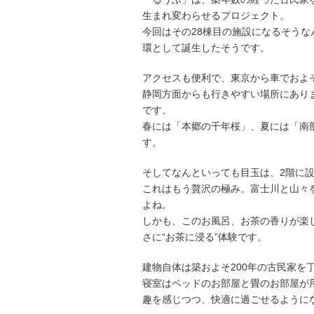
生まれ変わらせるプロジェクト。
今回はその28棟目の施設になるそう
環として誕生したそうです。
アクセスも便利で、東京から車でおよ
静岡方面からも行きやすい場所にあり
です。
春には「本郷の千年桜」、夏には「南
す。
そしてなんといっても目玉は、2階に
これはもう贅沢の極み。富士川と山々
よね。
しかも、このお風呂、お茶の香りが楽
さに“お茶に浸る”体験です。
建物自体は築およそ200年の古民家を
寝室はベッドのお部屋と畳のお部屋が
趣を感じつつ、快適に過ごせるように