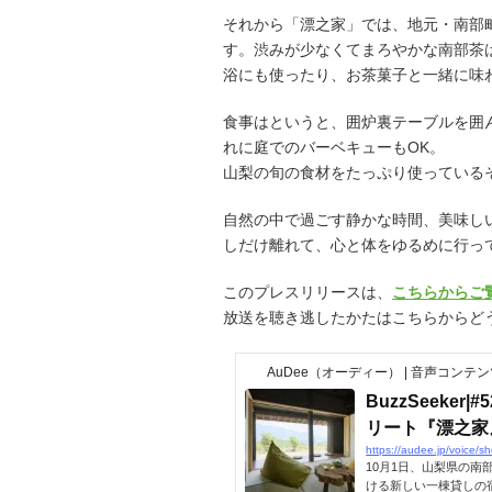
それから「漂之家」では、地元・南部
す。渋みが少なくてまろやかな南部茶
浴にも使ったり、お茶菓子と一緒に味
食事はというと、囲炉裏テーブルを囲
れに庭でのバーベキューもOK。
山梨の旬の食材をたっぷり使っている
自然の中で過ごす静かな時間、美味し
しだけ離れて、心と体をゆるめに行っ
このプレスリリースは、
こちらからご
放送を聴き逃したかたはこちらからど
AuDee（オーディー） | 音声コン
BuzzSeeke
リート『漂之家』！
https://audee.jp/voice/
10月1日、山梨県の
ける新しい一棟貸しの