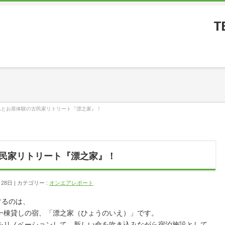
T
風呂とお茶体験の古民家リトリート『漂之家』！
古民家リトリート『漂之家』！
月28日
カテゴリー :
オンエアレポート
するのは、
一棟貸しの宿、「漂之家（ひょうのいえ）」です。
をリノベーションして、新しい命を吹き込みながら宿泊施設として