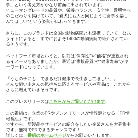
事」という考え方がかなり前面に出されています。
ヒューマングレードの品質や、栄養バランス、安全性、透明性へ
のこだわりを掲げていて、“愛犬にも人と同じように食事を楽し
んでほしい”という姿勢が伝わってきます。
さらに、このブランドは全国の動物病院とも連携していて、公式
サイトによると、すでにおよそ1400の動物病院で紹介されてい
るそうです。
ペットフード市場というと、以前は“保存性”や“価格”が重視され
るイメージもありましたが、最近は“家族品質”や“健康寿命”がキ
ーワードになっています。
「うちの子にも、できるだけ健康で長生きしてほしい」。
そんな飼い主さんの気持ちに応えるサービスや商品は、これから
さらに増えていきそうです。
このプレスリリースは
こちらからご覧いただけます
。
この番組は、企業のPRやプレスリリースが情報源となる「PR情
報番組」です。
ですから、新製品やサービスの紹介をしたい企業さんを大募集中
です。無料でPRできるチャンスです！
詳しくは、
番組のホームページ
からお願いいたします。