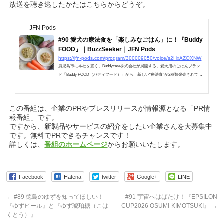
放送を聴き逃したかたはこちらからどうぞ。
JFN Pods
#90 愛犬の療法食を「楽しみなごはん」に！『Buddy
FOOD』｜BuzzSeeker｜JFN Pods
https://jfn-pods.com/program/300009050/voice/s2HxAZOXNW
鹿児島市に本社を置く、Buddycare株式会社が展開する、愛犬用のごはんブラン
ド「Buddy FOOD（バディフード）」から、新しい“療法食”が2種類発売されてい
ます。療法食というのは、愛犬の病気や体調に合わせ
この番組は、企業のPRやプレスリリースが情報源となる「PR情
報番組」です。
ですから、新製品やサービスの紹介をしたい企業さんを大募集中
です。無料でPRできるチャンスです！
詳しくは、
番組のホームページ
からお願いいたします。
Facebook
Hatena
twitter
Google+
LINE
←
#89 徳島のゆずを知ってほしい！
#91 宇宙へはばたけ！『EPSILON
『ゆずピール』と『ゆず琥珀糖（こは
CUP2026 OSUMI-KIMOTSUKI』
→
くとう）』