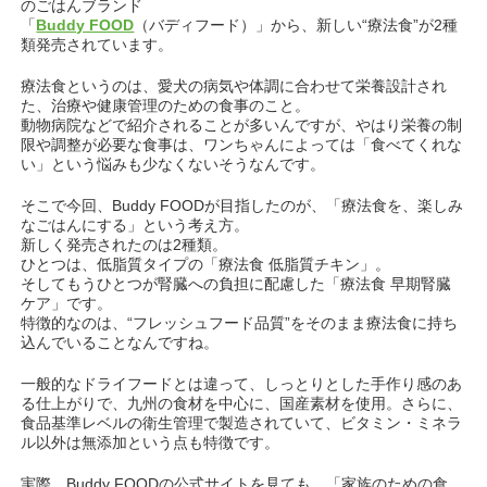
のごはんブランド
「
Buddy FOOD
（バディフード）」から、新しい“療法食”が2種
類発売されています。
療法食というのは、愛犬の病気や体調に合わせて栄養設計され
た、治療や健康管理のための食事のこと。
動物病院などで紹介されることが多いんですが、やはり栄養の制
限や調整が必要な食事は、ワンちゃんによっては「食べてくれな
い」という悩みも少なくないそうなんです。
そこで今回、Buddy FOODが目指したのが、「療法食を、楽しみ
なごはんにする」という考え方。
新しく発売されたのは2種類。
ひとつは、低脂質タイプの「療法食 低脂質チキン」。
そしてもうひとつが腎臓への負担に配慮した「療法食 早期腎臓
ケア」です。
特徴的なのは、“フレッシュフード品質”をそのまま療法食に持ち
込んでいることなんですね。
一般的なドライフードとは違って、しっとりとした手作り感のあ
る仕上がりで、九州の食材を中心に、国産素材を使用。さらに、
食品基準レベルの衛生管理で製造されていて、ビタミン・ミネラ
ル以外は無添加という点も特徴です。
実際、Buddy FOODの公式サイトを見ても、「家族のための食