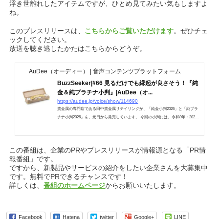
浮き世離れしたアイテムですが、ひとめ見てみたい気もしますよ
ね。
このプレスリリースは、
こちらからご覧いただけます
。ぜひチェ
ックしてください。
放送を聴き逃したかたはこちらからどうぞ。
AuDee（オーディー） | 音声コンテンツプラットフォーム
BuzzSeeker|#66 見るだけでも縁起が良さそう！『純
金＆純プラチナ小判』|AuDee（オ...
https://audee.jp/voice/show/114690
貴金属の専門店である田中貴金属リテイリングが、「純金小判2026」と「純プラ
チナ小判2026」を、元日から発売しています。 今回の小判には、令和8年・2026
年の元……
この番組は、企業のPRやプレスリリースが情報源となる「PR情
報番組」です。
ですから、新製品やサービスの紹介をしたい企業さんを大募集中
です。無料でPRできるチャンスです！
詳しくは、
番組のホームページ
からお願いいたします。
Facebook
Hatena
twitter
Google+
LINE