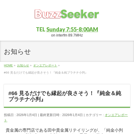
TEL
Sunday 7:55-8:00AM
on interfm 89.7MHz
お知らせ
HOME
»
お知らせ
»
オンエアレポート
»
#66 見るだけでも縁起が良さそう！『純金＆純プラチナ小判』
#66 見るだけでも縁起が良さそう！『純金＆純
プラチナ小判』
投稿日 : 2026年1月4日
最終更新日時 : 2026年1月4日
カテゴリー :
オンエアレポー
ト
貴金属の専門店である田中貴金属リテイリングが、「純金小判