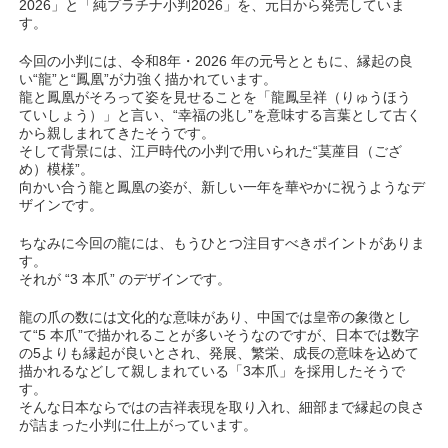
2026」と「純プラチナ小判2026」を、元日から発売していま
す。
今回の小判には、令和8年・2026 年の元号とともに、縁起の良
い“龍”と“鳳凰”が力強く描かれています。
龍と鳳凰がそろって姿を見せることを「龍鳳呈祥（りゅうほう
ていしょう）」と言い、“幸福の兆し”を意味する言葉として古く
から親しまれてきたそうです。
そして背景には、江戸時代の小判で用いられた“茣蓙目（ござ
め）模様”。
向かい合う龍と鳳凰の姿が、新しい一年を華やかに祝うようなデ
ザインです。
ちなみに今回の龍には、もうひとつ注目すべきポイントがありま
す。
それが “3 本爪” のデザインです。
龍の爪の数には文化的な意味があり、中国では皇帝の象徴とし
て“5 本爪”で描かれることが多いそうなのですが、日本では数字
の5よりも縁起が良いとされ、発展、繁栄、成長の意味を込めて
描かれるなどして親しまれている「3本爪」を採用したそうで
す。
そんな日本ならではの吉祥表現を取り入れ、細部まで縁起の良さ
が詰まった小判に仕上がっています。