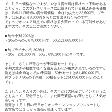
で、注目の価格なのですが、やはり貴金属は価格の上下動がある
ことから、このプレスリリースに記載されている税込み参考価格
は、昨年11月時点の貴金属価格、金は1gあたり22,500円、プラ
チナは1gあたり8,800円をもとに算出されたものです。
ですのでオンエア時点での価格は多少変わっている可能性があり
ますので、その点はご注意ください。
■ 純金小判 2026は
・20gのものが675,000 円で、50gは1,665,000 円
■ 純プラチナ小判 2026は
・20g：281,600 円、50g：695,200 円だそうです。
そして、さらに圧巻なのが千両箱セットです。
小判の重さや枚数で様々な組み合わせが用意されているのですが
例えば純金 50g 小判の千両箱、50枚セットは81,450,000 円。
純プラチナ50gの千両箱、50枚セットは34,056,000 円とのこと
です。
こうした元号入りの小判は、その年だけの限定デザインというこ
ともあって、記念品として、また商売繁盛のお守りとして人気が
高いそうです。
発売は 1 月 1 日の元日からオンラインショップでスタートし、
直営店では 2 日から販売が始まっています。