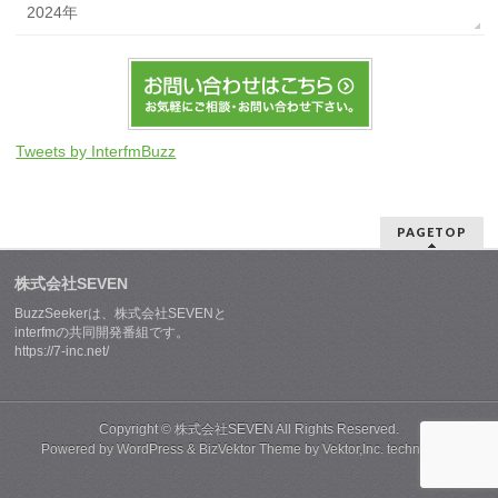
2024年
Tweets by InterfmBuzz
PAGETOP
株式会社SEVEN
BuzzSeekerは、株式会社SEVENと
interfmの共同開発番組です。
https://7-inc.net/
Copyright ©
株式会社SEVEN
All Rights Reserved.
Powered by
WordPress
&
BizVektor Theme
by
Vektor,Inc.
technology.