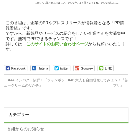
ら楽しんで取り組んでほしい」そんな声、よく聞きますよね。そんなお悩みにぴ
ったりなこの「しぜんの箱庭ラボ」は……
この番組は、企業のPRやプレスリリースが情報源となる「PR情
報番組」です。
ですから、新製品やサービスの紹介をしたい企業さんを大募集中
です。無料でPRできるチャンスです！
詳しくは、
このサイトのお問い合わせページ
からお願いいたしま
す。
Facebook
Hatena
twitter
Google+
LINE
←
#44 インパクト抜群！『ジャンボシ
#46 大人も自由研究してみよう！『苔
ュークリームのなかみ』
プリ』
→
カテゴリー
番組からのお知らせ