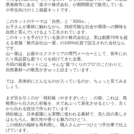
県海南市にある「楽ポケ株式会社」が期間限定で販売している、
小学生向けのミニ箱庭キットです。
このキットのテーマは「自然」と「SDGs」。
お子さんが素材に触れながら、持続可能な社会や環境への興味を
自然と育んでいけるよう工夫されています。
このキットを手がけている楽ポケ株式会社は、実は創業70年を超
える老舗「株式会社山一屋」の100%出資で設立された会社なん
です。
山一屋は、お庭やエクステリアの専門メーカーとして、長年にわ
たり高品質な庭づくりを続けてきた企業。
今回の箱庭キットには、そんな“庭づくりのプロ”のこだわりと、
自然素材への敬意がぎゅっと詰まっています。
では、具体的にどんなものが入っているのか、ちょっと見てみま
しょう。
まず目を引くのが「焼杉板（やきすぎいた）」の箱。これは、島
根県から仕入れた杉板を、火であぶって炭化させるという、古く
から伝わる技法で作られています。
焼杉板は、日本庭園にも実際に使われる素材で、見た目の美しさ
はもちろん、耐久性や香りも魅力のひとつ。
この焼杉の端材を再利用し、職人さんが一つひとつ手仕事で仕上
げています。