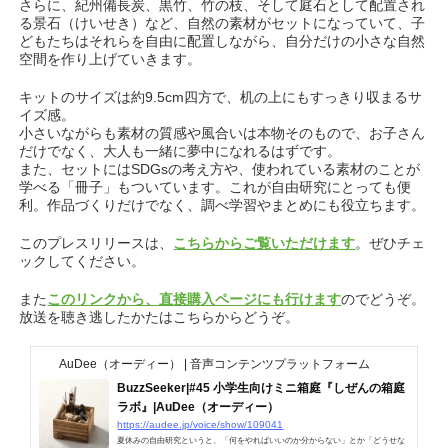
さらに、紀州備長炭、黒竹、竹の枝、そして庭石として配置され
る景石（けいせき）など、自然の素材がセットになっていて、子
どもたちはそれらを自由に配置しながら、自分だけの小さな自然
空間を作り上げていきます。
キットのサイズは約9.5cm四方で、机の上にもすっきり収まるサ
イズ感。
小さいながらも素材の質感や風合いは本物そのもので、お子さん
だけでなく、大人も一緒に夢中になれるはずです。
また、セットにはSDGsの考え方や、使われている素材のことが
学べる「冊子」もついています。これが自由研究にとっても便
利。作品づくりだけでなく、調べ学習やまとめにも役立ちます。
このプレスリリースは、
こちらからご覧いただけます
。ぜひチェ
ックしてください。
また
このリンクから、直接購入ページにも行けます
のでどうぞ。
放送を聴き逃したかたはこちらからどうぞ。
AuDee（オーディー） | 音声コンテンツプラットフォーム
BuzzSeeker|#45 小学生向けミニ箱庭『しぜんの箱庭
ラボ』|AuDee（オーディー）
https://audee.jp/voice/show/109041
夏休みの自由研究というと、「何をやればいいのか分からない」とか「どうせな