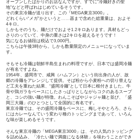
オープンしたばかりのお店なんですが、すでに“冷麺好きの聖
地”などと呼ばれはじめているそうです。
その東京冷麺が送り出す、この『MEGA東京3000』。
どれくらい“メガ”かというと……器まで含めた総重量は、およそ
4キロ。
しかもそのうち、麺だけでおよそ1.2キロあります。具材もどっ
さりのっていて、中身の重さは2キロを超えるそうです！
気になるお値段は税込で3,000円。
こちらは午後3時から。しかも数量限定のメニューになっていま
す。
そもそも冷麺は朝鮮半島生まれの料理ですが、日本では盛岡冷麺
が有名ですよね。
1954年、盛岡市で、咸興（ハムフン）という街出身の人が、故
郷の冷麺をアレンジして提供。そば粉から小麦粉への切り替えな
ど工夫を重ねた結果、“盛岡冷麺”として日本に根付きました。牛
骨や鶏ガラをベースにしたさっぱりとしながらコクのあるスープ
と、コシの強い麺が特徴。わんこそばやジャジャ麺と並び、「盛
岡三大麺」のひとつとして全国的に有名です。
東京冷麺では、その盛岡冷麺をベースに、梅しそやとろろ、さら
にはカレーなんていう変わり種のトッピングまであって、いろん
な味が楽しめるそうです。
そんな東京冷麺の「MEGA東京3000」は、その人気のトッピング
を詰め込み、「冷たい麺で満腹になる体験」を味わうことができ