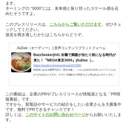
ます。
ネーミングの “3000”には、未来感と振り切ったスケール感を込
めたそうですよ。
このプレスリリースは、
こちらからご覧いただけます
。ぜひチェ
ックしてください。
放送を聴き逃したかたはこちらからどうぞ。
AuDee（オーディー） | 音声コンテンツプラットフォーム
BuzzSeeker|#41 冷麺で満腹が当たり前になる時代が
来た！『MEGA東京3000』|AuDee（...
https://audee.jp/voice/show/107068
秋葉原にある冷麺専門店の「東京冷麺」。こちらは去年の12月にオープンしたば
かりのお店なんですが、すでに“冷麺好きの聖地”などと呼ばれはじめているそう
です。……
この番組は、企業のPRやプレスリリースが情報源となる「PR情
報番組」です。
ですから、新製品やサービスの紹介をしたい企業さんを大募集中
です。無料でPRできるチャンスです！
詳しくは、
このサイトのお問い合わせページ
からお願いいたしま
す。