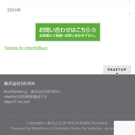
2024年
Tweets by InterfmBuzz
PAGETOP
株式会社SEVEN
BuzzSeekerは、株式会社SEVENと
interfmの共同開発番組です。
https://7-inc.net/
Copyright ©
株式会社SEVEN
All Rights Reserved.
Powered by
WordPress
&
BizVektor Theme
by
Vektor,Inc.
technology.